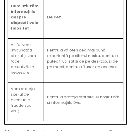
Cum utilizăm
informațiile
despre
De ce?
dispozitivele
folosite?
Astfel vom
îmbunătăți
Pentru a vă oferi cea mai bună
site-ul și vom
experiență pe site-ul nostru, pentru a
face
putea fi utilizat și de pe desktop, și de
actualizările
pe mobil, pentru a fi ușor de accesat.
necesare.
Vom proteja
site-ul de
Pentru a proteja atât site-ul nostru cât
eventuale
și informațiile Dvs.
fraude sau
viruși.