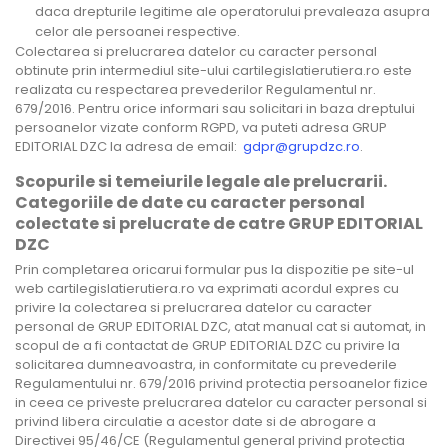
daca drepturile legitime ale operatorului prevaleaza asupra
celor ale persoanei respective.
Colectarea si prelucrarea datelor cu caracter personal
obtinute prin intermediul site-ului cartilegislatierutiera.ro este
realizata cu respectarea prevederilor Regulamentul nr.
679/2016. Pentru orice informari sau solicitari in baza dreptului
persoanelor vizate conform RGPD, va puteti adresa GRUP
EDITORIAL DZC la adresa de email:
gdpr@grupdzc.ro
.
Scopurile si temeiurile legale ale prelucrarii.
Categoriile de date cu caracter personal
colectate si prelucrate de catre GRUP EDITORIAL
DZC
Prin completarea oricarui formular pus la dispozitie pe site-ul
web cartilegislatierutiera.ro va exprimati acordul expres cu
privire la colectarea si prelucrarea datelor cu caracter
personal de GRUP EDITORIAL DZC, atat manual cat si automat, in
scopul de a fi contactat de GRUP EDITORIAL DZC cu privire la
solicitarea dumneavoastra, in conformitate cu prevederile
Regulamentului nr. 679/2016 privind protectia persoanelor fizice
in ceea ce priveste prelucrarea datelor cu caracter personal si
privind libera circulatie a acestor date si de abrogare a
Directivei 95/46/CE (Regulamentul general privind protectia