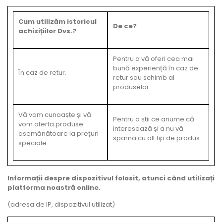
Cum utilizăm istoricul
De ce?
achizițiilor Dvs.?
Pentru a vă oferi cea mai
bună experiență în caz de
În caz de retur.
retur sau schimb al
produselor.
Vă vom cunoaște și vă
Pentru a știi ce anume că
vom oferta produse
interesează și a nu vă
asemănătoare la prețuri
spama cu alt tip de produs.
speciale.
Informații despre dispozitivul folosit, atunci când utilizați
platforma noastră online.
(adresa de IP, dispozitivul utilizat)