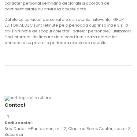
caracter personal semnand declaratii si acorduri de
confidentialitate cu privire la aceste date.
Datele cu caracter personal ale utilizatorilor site-urilor GRUP
EDITORIAL DZC sunt retinute pe o perioada cuprinsa intre 3 si 10
ani (in functie de scopul colectarii datelor personale), utilizatorii
fiind informati de fiecare data cand furnizeaza datele lor
persoanle cu privire la perioada exacta de retentie.
Contact
Sediu social:
Sos. Dudesti-Pantelimon, nr. 42, Cladirea Rams Center, sector 3,
Bucuresti