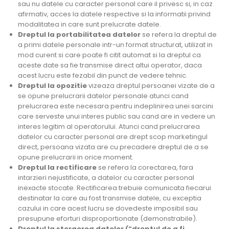
sau nu datele cu caracter personal care il privesc si, in caz
afirmativ, acces la datele respective si la informatii privind
modalitatea in care sunt prelucrate datele.
Dreptul la portabilitatea datelor
se refera la dreptul de
a primi datele personale intr-un format structurat, utilizat in
mod curent si care poate fi citit automat si la dreptul ca
aceste date sa fie transmise direct altui operator, daca
acest lucru este fezabil din punct de vedere tehnic.
Dreptul la opozitie
vizeaza dreptul persoanei vizate de a
se opune prelucrarii datelor personale atunci cand
prelucrarea este necesara pentru indeplinirea unei sarcini
care serveste unui interes public sau cand are in vedere un
interes legitim al operatorului. Atunci cand prelucrarea
datelor cu caracter personal are drept scop marketingul
direct, persoana vizata are cu precadere dreptul de a se
opune prelucrarii in orice moment.
Dreptul la rectificare
se refera la corectarea, fara
intarzieri nejustificate, a datelor cu caracter personal
inexacte stocate. Rectificarea trebuie comunicata fiecarui
destinatar la care au fost transmise datele, cu exceptia
cazului in care acest lucru se dovedeste imposibil sau
presupune eforturi disproportionate (demonstrabile).
Dreptul la stergerea datelor (“dreptul de a fi