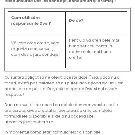
Răspunsurile Dvs. la sondaje, concursuri și promoții
Cum utilizăm
De ce?
răspunsurile Dvs.?
Pentru a vă oferi cele mai
Vă vom oferi oferte, vom
bune servicii, pentru a
organiza concursuri și
obține cele mai bune
com desfășura sondaje!
oferte!
Nu sunteți obligat să ne oferiți aceste date. Însă, dacă nu o
faceți, există posibilitatea să nu puteți achiziționa niciunul din
produsele de pe site. Dar, este alegerea Dvs. și noi o vom
respecta!
Daca nu sunteti de acord ca datele dumneavoastra sa fie
prelucrate, aveti dreptul si libertatea de a nu completa
formularele disponibile si de a nu accesa site-
ul cartilegislatierutiera.ro.
In momentul completarii formularelor disponibile