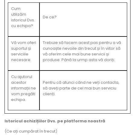
Cum
utilizăm
De ce?
istoricul Dvs.
cu echipa?
Vă vom oferi
Trebuie să facem acest pas pentru a vă
suportul și
cunoaște nevoile din trecut și în viitor să
serviciile
vă oferim cele mai bune servicii și
necesare.
produse. Până la urmp asta vă doriți.
Cu ajutorul
acestor
Pentru că atunci când ne veți contacta,
informații ne
să aveți parte de cel mai bun serviciu
vom pregăti
clienți.
echipa.
Istoricul achizițiilor Dvs. pe platforma noastră
(Ce ați cumpărat în trecut)