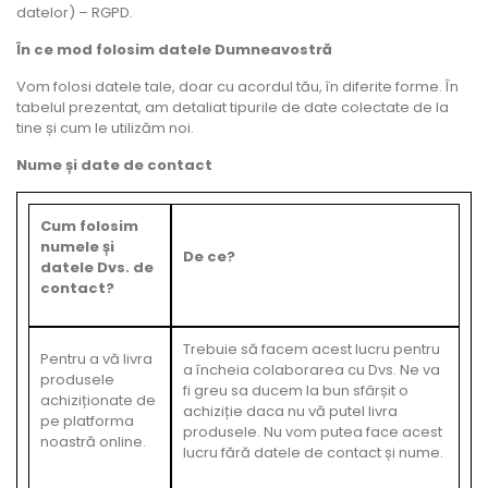
datelor) – RGPD.
În ce mod folosim datele Dumneavostră
Vom folosi datele tale, doar cu acordul tău, în diferite forme. În
tabelul prezentat, am detaliat tipurile de date colectate de la
tine și cum le utilizăm noi.
Nume și date de contact
Cum folosim
numele și
De ce?
datele Dvs. de
contact?
Trebuie să facem acest lucru pentru
Pentru a vă livra
a încheia colaborarea cu Dvs. Ne va
produsele
fi greu sa ducem la bun sfârșit o
achiziționate de
achiziție daca nu vă putel livra
pe platforma
produsele. Nu vom putea face acest
noastră online.
lucru fără datele de contact și nume.