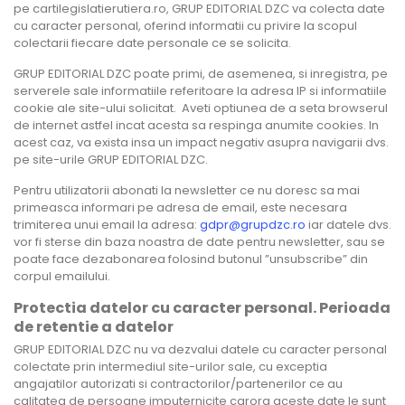
pe cartilegislatierutiera.ro, GRUP EDITORIAL DZC va colecta date
cu caracter personal, oferind informatii cu privire la scopul
colectarii fiecare date personale ce se solicita.
GRUP EDITORIAL DZC poate primi, de asemenea, si inregistra, pe
serverele sale informatiile referitoare la adresa IP si informatiile
cookie ale site-ului solicitat. Aveti optiunea de a seta browserul
de internet astfel incat acesta sa respinga anumite cookies. In
acest caz, va exista insa un impact negativ asupra navigarii dvs.
pe site-urile GRUP EDITORIAL DZC.
Pentru utilizatorii abonati la newsletter ce nu doresc sa mai
primeasca informari pe adresa de email, este necesara
trimiterea unui email la adresa:
gdpr@grupdzc.ro
iar datele dvs.
vor fi sterse din baza noastra de date pentru newsletter, sau se
poate face dezabonarea folosind butonul ”unsubscribe” din
corpul emailului.
Protectia datelor cu caracter personal. Perioada
de retentie a datelor
GRUP EDITORIAL DZC nu va dezvalui datele cu caracter personal
colectate prin intermediul site-urilor sale, cu exceptia
angajatilor autorizati si contractorilor/partenerilor ce au
calitatea de persoane imputernicite carora aceste date le sunt