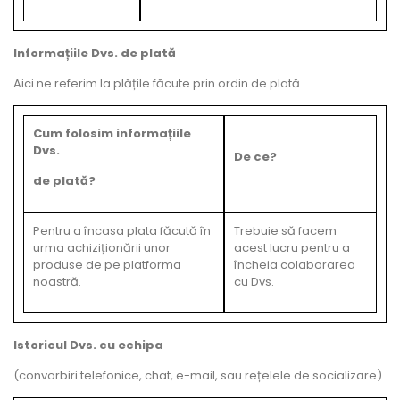
Informațiile Dvs. de plată
Aici ne referim la plățile făcute prin ordin de plată.
Cum folosim informațiile
Dvs.
De ce?
de plată?
Pentru a încasa plata făcută în
Trebuie să facem
urma achiziționării unor
acest lucru pentru a
produse de pe platforma
încheia colaborarea
noastră.
cu Dvs.
Istoricul Dvs. cu echipa
(convorbiri telefonice, chat, e-mail, sau rețelele de socializare)