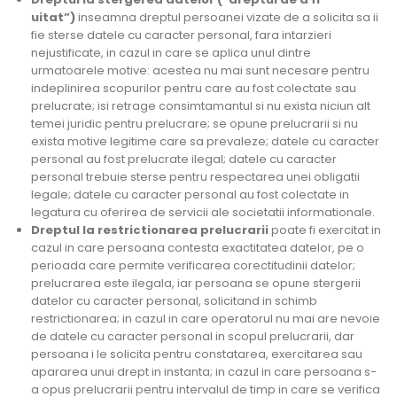
uitat”)
inseamna dreptul persoanei vizate de a solicita sa ii
fie sterse datele cu caracter personal, fara intarzieri
nejustificate, in cazul in care se aplica unul dintre
urmatoarele motive: acestea nu mai sunt necesare pentru
indeplinirea scopurilor pentru care au fost colectate sau
prelucrate; isi retrage consimtamantul si nu exista niciun alt
temei juridic pentru prelucrare; se opune prelucrarii si nu
exista motive legitime care sa prevaleze; datele cu caracter
personal au fost prelucrate ilegal; datele cu caracter
personal trebuie sterse pentru respectarea unei obligatii
legale; datele cu caracter personal au fost colectate in
legatura cu oferirea de servicii ale societatii informationale.
Dreptul la restrictionarea prelucrarii
poate fi exercitat in
cazul in care persoana contesta exactitatea datelor, pe o
perioada care permite verificarea corectitudinii datelor;
prelucrarea este ilegala, iar persoana se opune stergerii
datelor cu caracter personal, solicitand in schimb
restrictionarea; in cazul in care operatorul nu mai are nevoie
de datele cu caracter personal in scopul prelucrarii, dar
persoana i le solicita pentru constatarea, exercitarea sau
apararea unui drept in instanta; in cazul in care persoana s-
a opus prelucrarii pentru intervalul de timp in care se verifica