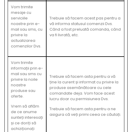
Vom trimite
mesaje cu
serviciile
Trebuie să facem acest pas pentru a
noastre prin e-
vă informa statusul comenzii Dvs.
mail sau sms, cu
Când a fost preluată comanda, când
privire la
va fi livrată, etc.
actualizarea
comenzilor Dvs.
Vom trimite
informații prin e-
mail sau sms cu
Trebuie să facem asta pentru a vă
privire la noile
ține la curent și informat cu privire la
noastre
produse asemănătoare cu cele
produse sau
comandate deja. Vom face acest
oferte.
lucru doar cu permisiunea Dvs.
Vrem să aflăm
Trebuie să facem asta pentru a ne
de ce anume
asigura că veți primi ceea ce căutați.
sunteți interesați
și ce doriți să
achiziționați