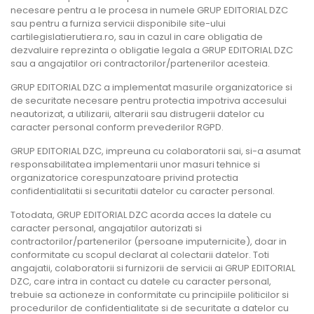
necesare pentru a le procesa in numele GRUP EDITORIAL DZC
sau pentru a furniza servicii disponibile site-ului
cartilegislatierutiera.ro, sau in cazul in care obligatia de
dezvaluire reprezinta o obligatie legala a GRUP EDITORIAL DZC
sau a angajatilor ori contractorilor/partenerilor acesteia.
GRUP EDITORIAL DZC a implementat masurile organizatorice si
de securitate necesare pentru protectia impotriva accesului
neautorizat, a utilizarii, alterarii sau distrugerii datelor cu
caracter personal conform prevederilor RGPD.
GRUP EDITORIAL DZC, impreuna cu colaboratorii sai, si-a asumat
responsabilitatea implementarii unor masuri tehnice si
organizatorice corespunzatoare privind protectia
confidentialitatii si securitatii datelor cu caracter personal.
Totodata, GRUP EDITORIAL DZC acorda acces la datele cu
caracter personal, angajatilor autorizati si
contractorilor/partenerilor (persoane imputernicite), doar in
conformitate cu scopul declarat al colectarii datelor. Toti
angajatii, colaboratorii si furnizorii de servicii ai GRUP EDITORIAL
DZC, care intra in contact cu datele cu caracter personal,
trebuie sa actioneze in conformitate cu principiile politicilor si
procedurilor de confidentialitate si de securitate a datelor cu